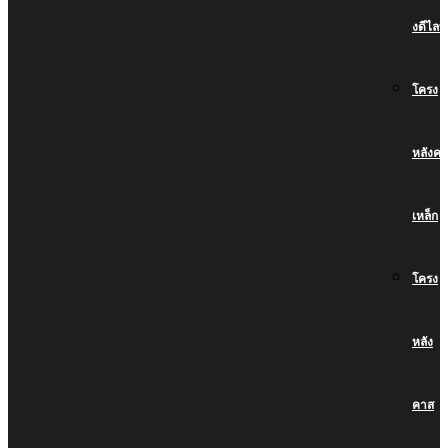
งดีไลท์
โครง
หลังคา
เหล็ก
โครง
หลัง
คาส