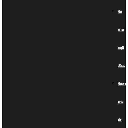
กัน
สาด
อลูมิ
เนียม
กันสา
ทรง
พัด