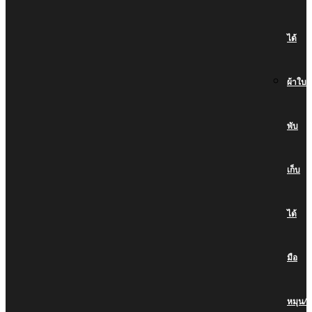
ได้
ผ้าใบ
พับ
เก็บ
ได้
มือ
หมุน/