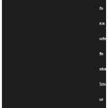
กัน
สาด
เมทัล
ชีท
หลังคา
โปร่ง
แส