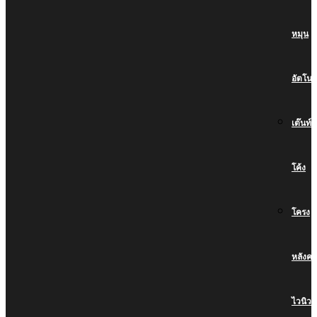
หมุน
อัตโนมั
เต๊นท์
โค้ง
โครง
หลังคา
ไวนิว