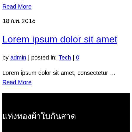
Read More
18
ก.พ. 2016
Lorem ipsum dolor sit amet
by
admin
|
posted in:
Tech
|
0
Lorem ipsum dolor sit amet, consectetur …
Read More
แท่งทองผ้าใบกันสาด