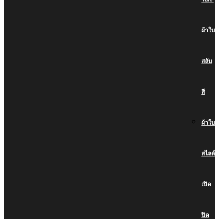
ผ้าใบ
สลับ
สี
ผ้าใบ
สไลด์
เปิด
ปิด