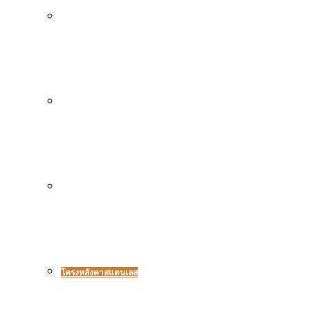
กันสาดเมทัลชีท
หลังคาโปร่งแสงดีไลท์
โครงหลังคาเหล็ก
โครงหลังคาสแตนเลส